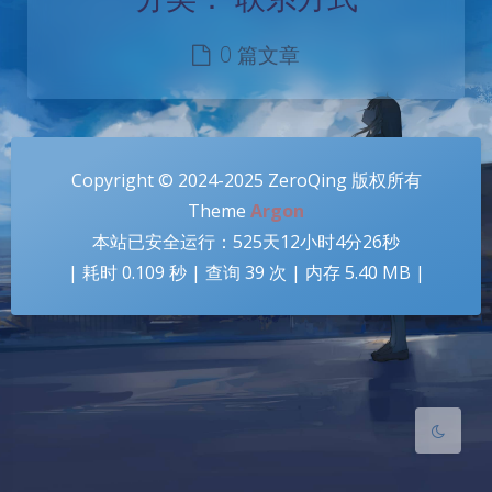
0 篇文章
Copyright © 2024-2025 ZeroQing 版权所有
Theme
Argon
夜间模式
本站已安全运行：525天12小时4分26秒
| 耗时 0.109 秒 | 查询 39 次 | 内存 5.40 MB |
Sans Serif
Serif
浅阴影
深阴影
关闭
日落
暗化
灰度