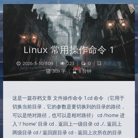
Linux 常用操作命令 1
2026-5-10 9:09
|
223
|
0
|
系统运维
309 字
|
8 分钟
这是一篇存档文章 文件操作命令 1.cd 命令 （它用于
切换当前目录，它的参数是要切换到的目录的路径，
可以是绝对路径，也可以是相对路径） cd /home 进
夜间模式
入 ‘/ home’ 目录 cd .. 返回上一级目录 cd ../.. 返回上
Sans Serif
Serif
两级目录 cd / 返回跟目录 cd - 返回上次所在的目录