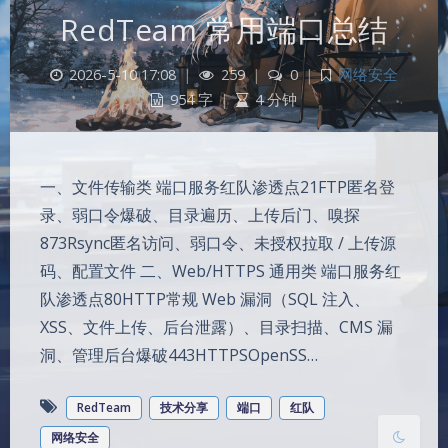
RedTeam 常用端口总结
2026-5-10 17:08
|
259
|
0
|
网络安全
954 字
|
4 分钟
一、文件传输类 端口服务红队渗透点21FTP匿名登
录、弱口令爆破、目录遍历、上传后门、嗅探
873Rsync匿名访问、弱口令、未授权拉取 / 上传源
夜间模式
码、配置文件 二、Web/HTTPS 通用类 端口服务红
队渗透点80HTTP常规 Web 漏洞（SQL 注入、
Sans Serif
Serif
XSS、文件上传、后台泄露）、目录扫描、CMS 漏
浅阴影
深阴影
洞、管理后台爆破443HTTPSOpenSS…
关闭
日落
暗化
灰度
RedTeam
技术分享
端口
红队
网络安全