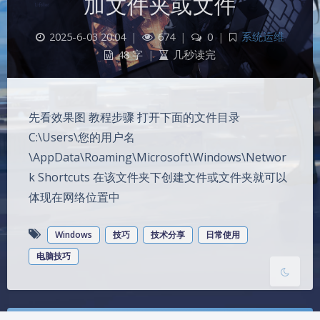
加文件夹或文件
2025-6-03 20:04
|
674
|
0
|
系统运维
48 字
|
几秒读完
先看效果图 教程步骤 打开下面的文件目录
C:\Users\您的用户名
夜间模式
\AppData\Roaming\Microsoft\Windows\Networ
k Shortcuts 在该文件夹下创建文件或文件夹就可以
Sans Serif
Serif
体现在网络位置中
浅阴影
深阴影
Windows
技巧
技术分享
日常使用
关闭
日落
暗化
灰度
电脑技巧