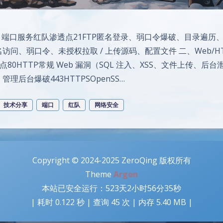
 端口服务红队渗透点21FTP匿名登录、弱口令爆破、目录遍历
c匿名访问、弱口令、未授权拉取 / 上传源码、配置文件 二、Web/HT
80HTTP常规 Web 漏洞（SQL 注入、XSS、文件上传、后
管理后台爆破443HTTPSOpenSS…
技术分享
端口
红队
网络安全
Copyright © 2024-2025 ZeroQing 版权所有
Theme
Argon
本站已安全运行：523天2小时56分36秒
| 耗时 0.122 秒 | 查询 45 次 | 内存 5.40 MB |