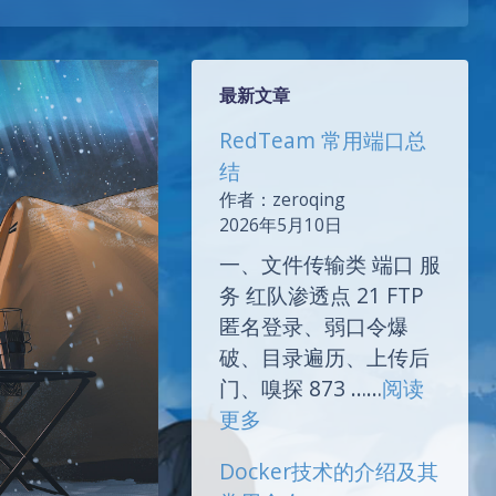
最新文章
RedTeam 常用端口总
结
作者：zeroqing
2026年5月10日
一、文件传输类 端口 服
务 红队渗透点 21 FTP
匿名登录、弱口令爆
破、目录遍历、上传后
门、嗅探 873 ……
阅读
：
更多
RedTeam
Docker技术的介绍及其
常