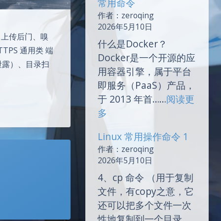
常用命令
用
作者：zeroqing
端
2026年5月10日
口
、上传后门、嗅
什么是Docker？
总
TPS 通用类 端
Docker是一个开源的应
结
台泄露）、目录扫
用容器引擎，属于平台
即服务（PaaS）产品，
于 2013 年首……
阅读更
：
多
Docker
Linux 常用操作命令 1
技
作者：zeroqing
术
2026年5月10日
的
4、cp 命令 （用于复制
介
文件，有copy之意，它
绍
还可以把多个文件一次
及
性地复制到一个目录