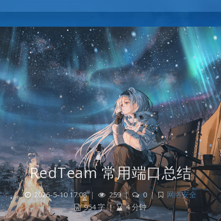
RedTeam 常用端口总结
2026-5-10 17:08
|
259
|
0
|
网络安全
954 字
|
4 分钟