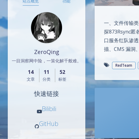
站点概览
功能
一、文件传输类
探873Rsyn
口服务红队渗透点
描、CMS 漏洞、
ZeroQing
一目洞察网中险，一策化解千般难。
RedTeam
14
11
52
文章
分类
标签
快速链接
Bilibili
GitHub