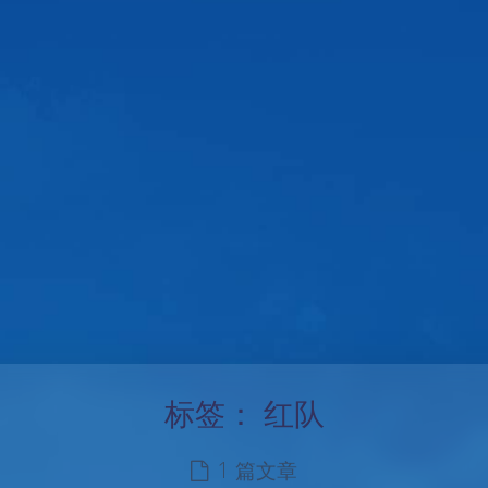
标签：
红队
1 篇文章