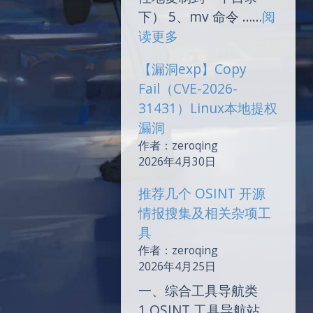
其
下） 5、mv 命令 ……
阅
常
：
读更多
用
Linux
命
【漏洞exp】Copy
常
令
Fail（CVE-2026-
用
31431）Linux本地提权
操
漏洞
作
作者：zeroqing
命
2026年4月30日
令
1
推荐几个 OSINT 开源
情报搜集及相关杂项工
具
夜间模式
作者：zeroqing
2026年4月25日
Sans Serif
Serif
一、综合工具导航类
1.OSINT 工具导航站