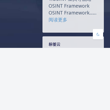
浅阴影
深阴影
OSINT Framework
OSINT Framework……
关闭
日落
暗化
灰度
：
阅读更多
推
荐
几
标签云
个
OSINT
Docker
Adobe
ARL
开
源
Linux
exp
OSINT
情
RedTeam
SEO
SMTP
报
Windows
搜
Windows远程管理
集
WordPress
代理
及
相
信息安全
复现
安全